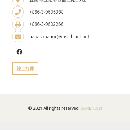
+886-3-9605388
+886-3-9602266
napas.manor@msa.hinet.net
線上訂房
© 2021 All rights reserved.
SUREHIGH